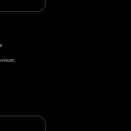
s:
visual;