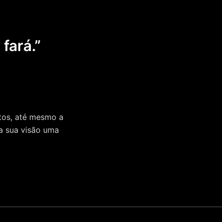
 fará.”
ntos, até mesmo a
 a sua visão uma